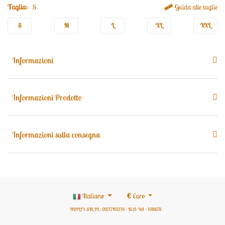
Taglia:
S
Guida alle taglie
S
M
L
XL
XXL
Informazioni
Informazioni Prodotto
Informazioni sulla consegna
Italiano
€
Euro
HOPLIX SRL P.I.: 09217461210 - REA: NA - 1016678